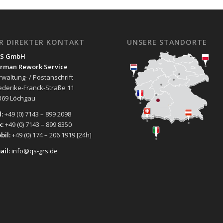
HR DIREKTER KONTAKT
UNSERE STANDORTE
S GmbH
rman Rework Service
rwaltung- / Postanschrift
iederike-Franck-Straße 11
369 Löchgau
:
+49 (0) 7143 – 899 2098
x:
+49 (0) 7143 – 899 8350
bil:
+49 (0) 174 – 206 1919 [24h]
ail:
info@qs-grs.de