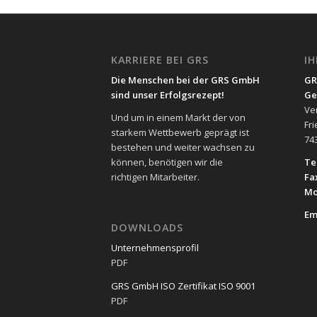
KARRIERE BEI GRS
I
Die Menschen bei der GRS GmbH
GR
sind unser Erfolgsrezept!
Ge
Ve
Und um in einem Markt der von
Fr
starkem Wettbewerb geprägt ist
74
bestehen und weiter wachsen zu
können, benötigen wir die
Tel
richtigen Mitarbeiter.
Fa
Mo
Em
DOWNLOADS
Unternehmensprofil
PDF
GRS GmbH ISO Zertifikat ISO 9001
PDF