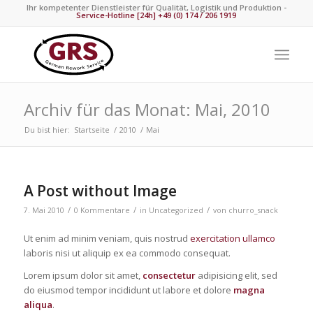
Ihr kompetenter Dienstleister für Qualität, Logistik und Produktion -
Service-Hotline [24h] +49 (0) 174 / 206 1919
Archiv für das Monat: Mai, 2010
Du bist hier:
Startseite
/
2010
/
Mai
A Post without Image
/
/
/
7. Mai 2010
0 Kommentare
in
Uncategorized
von
churro_snack
Ut enim ad minim veniam, quis nostrud
exercitation ullamco
laboris nisi ut aliquip ex ea commodo consequat.
Lorem ipsum dolor sit amet,
consectetur
adipisicing elit, sed
do eiusmod tempor incididunt ut labore et dolore
magna
aliqua
.