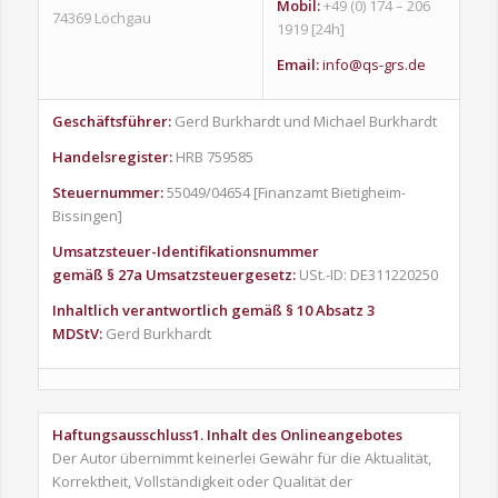
Mobil:
+49 (0) 174 – 206
74369 Löchgau
1919 [24h]
Email:
info@qs-grs.de
Geschäftsführer:
Gerd Burkhardt und Michael Burkhardt
Handelsregister:
HRB 759585
Steuernummer:
55049/04654 [Finanzamt Bietigheim-
Bissingen]
Umsatzsteuer-Identifikationsnummer
gemäß § 27a Umsatzsteuergesetz:
USt.-ID: DE311220250
Inhaltlich verantwortlich gemäß § 10 Absatz 3
MDStV:
Gerd Burkhardt
Haftungsausschluss
1. Inhalt des Onlineangebotes
Der Autor übernimmt keinerlei Gewähr für die Aktualität,
Korrektheit, Vollständigkeit oder Qualität der