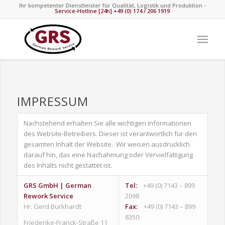
Ihr kompetenter Dienstleister für Qualität, Logistik und Produktion -
Service-Hotline [24h] +49 (0) 174 / 206 1919
IMPRESSUM
Nachstehend erhalten Sie alle wichtigen Informationen
des Website-Betreibers. Dieser ist verantwortlich für den
gesamten Inhalt der Website. Wir weisen ausdrücklich
darauf hin, das eine Nachahmung oder Vervielfältigung
des Inhalts nicht gestattet ist.
GRS GmbH | German
Tel:
+49 (0) 7143 – 899
Rework Service
2098
Hr. Gerd Burkhardt
Fax:
+49 (0) 7143 – 899
8350
Friederike-Franck-Straße 11