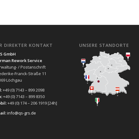
HR DIREKTER KONTAKT
UNSERE STANDORTE
S GmbH
rman Rework Service
rwaltung- / Postanschrift
iederike-Franck-Straße 11
369 Löchgau
:
+49 (0) 7143 – 899 2098
x:
+49 (0) 7143 – 899 8350
bil:
+49 (0) 174 – 206 1919 [24h]
ail:
info@qs-grs.de