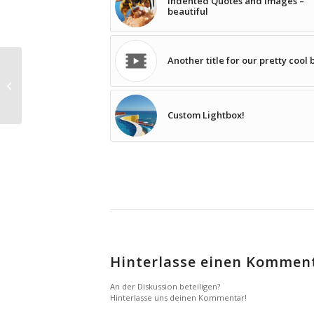
Indented Quotes and Images –
beautiful
Another title for our pretty cool 
Post Formats is a theme feature
introduced with Version 3.1. Post
Formats can...
Custom Lightbox!
Hinterlasse einen Kommen
An der Diskussion beteiligen?
Hinterlasse uns deinen Kommentar!