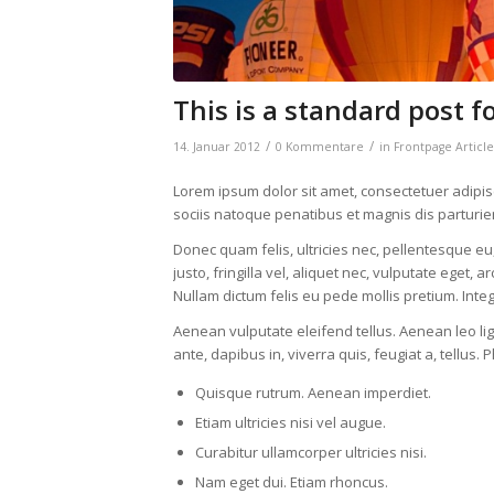
This is a standard post 
/
/
14. Januar 2012
0 Kommentare
in
Frontpage Article
Lorem ipsum dolor sit amet, consectetuer adipi
sociis natoque penatibus et magnis dis parturie
Donec quam felis, ultricies nec, pellentesque 
justo, fringilla vel, aliquet nec, vulputate eget, a
Nullam dictum felis eu pede mollis pretium. Int
Aenean vulputate eleifend tellus. Aenean leo lig
ante, dapibus in, viverra quis, feugiat a, tellus.
Quisque rutrum. Aenean imperdiet.
Etiam ultricies nisi vel augue.
Curabitur ullamcorper ultricies nisi.
Nam eget dui. Etiam rhoncus.