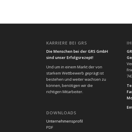
KARRIERE BEI GRS
I
Die Menschen bei der GRS GmbH
GR
sind unser Erfolgsrezept!
Ge
Ve
Und um in einem Markt der von
Fr
starkem Wettbewerb geprägt ist
74
bestehen und weiter wachsen zu
können, benötigen wir die
Tel
richtigen Mitarbeiter.
Fa
Mo
Em
DOWNLOADS
Unternehmensprofil
PDF