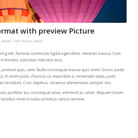
format with preview Picture
/
,
News
von
churro_snack
scing elit. Aenean commodo ligula eget dolor. Aenean massa. Cum
nt montes, nascetur ridiculus mus.
eu, pretium quis, sem. Nulla consequat massa quis enim. Donec pede
rcu. In enim justo, rhoncus ut, imperdiet a, venenatis vitae, justo.
eger tincidunt. Cras dapibus. Vivamus elementum semper nisi.
ula, porttitor eu, consequat vitae, eleifend ac, enim. Aliquam lorem
 Phasellus viverra nulla ut metus varius laoreet.