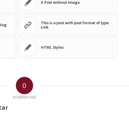
A Post without Image
This is a post with post format of type
blog
Link
HTML Styles
0
KOMMENTARE
tar