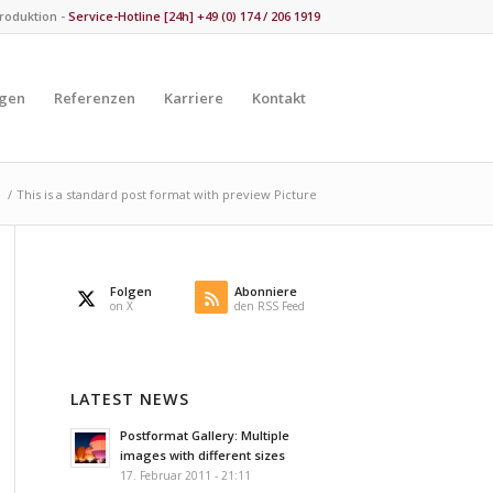
Produktion -
Service-Hotline [24h] +49 (0) 174 / 206 1919
ngen
Referenzen
Karriere
Kontakt
e
/
This is a standard post format with preview Picture
Folgen
Abonniere
on X
den RSS Feed
LATEST NEWS
Postformat Gallery: Multiple
images with different sizes
17. Februar 2011 - 21:11